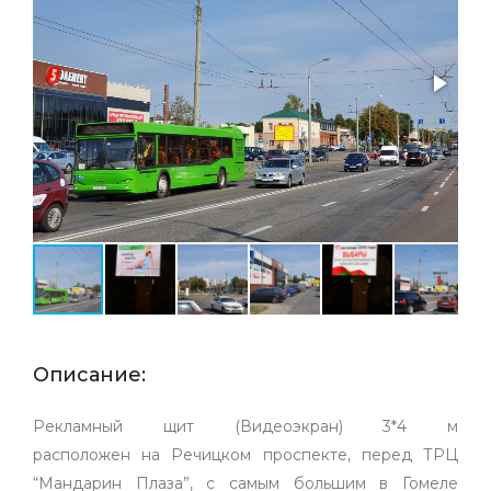
Бе
Описание:
Рекламный щит (Видеоэкран) 3*4 м
расположен на Речицком проспекте, перед ТРЦ
“Мандарин Плаза”, с самым большим в Гомеле