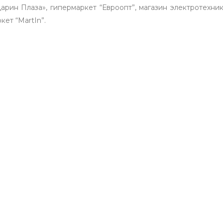
рин Плаза», гипермаркет “Евроопт”, магазин электротехники
ет “MartIn”.