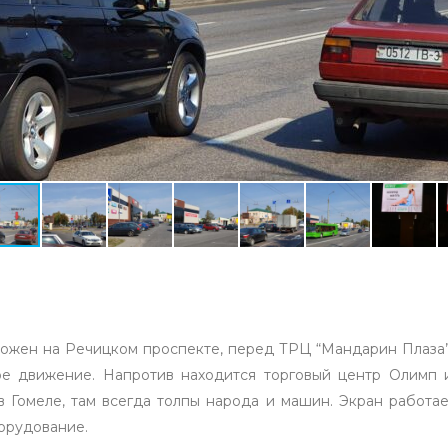
ложен на Речицком проспекте, перед ТРЦ “Мандарин Плаза”
 движение. Напротив находится торговый центр Олимп и 
 Гомеле, там всегда толпы народа и машин. Экран работа
орудование.