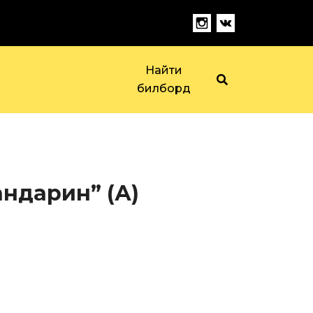
Найти
билборд
андарин” (А)