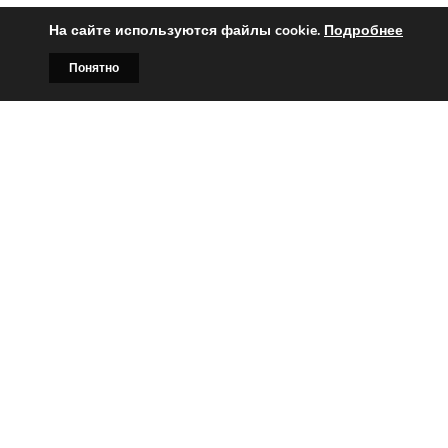
На сайте используются файлы cookie.
Подробнее
Понятно
Главная
Билборды
Контакты
О нас
Вы заинтересованы?
Тогда свяжитесь с нами по
телефонам:
+375 (029)
382-00-00
+375 (029)
178-00-00
или
Заказать звонок