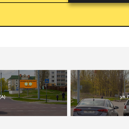
(А)
ул.