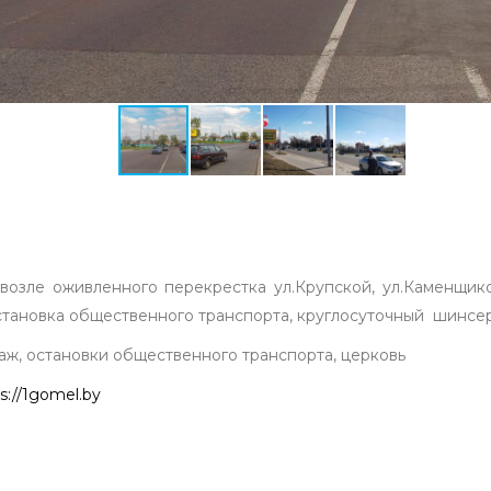
озле оживленного перекрестка ул.Крупской, ул.Каменщико
остановка общественного транспорта, круглосуточный шинсер
ж, остановки общественного транспорта, церковь
s://1gomel.by