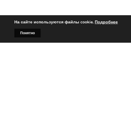
На сайте используются файлы cookie.
Подробнее
Понятно
Главная
Билборды
Контакты
О нас
Вы заинтересованы?
Тогда свяжитесь с нами по
телефонам:
+375 (029)
382-00-00
+375 (029)
178-00-00
или