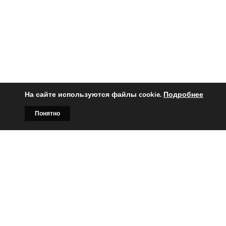
На сайте используются файлы cookie.
Подробнее
Понятно
Главная
Билборды
Контакты
О нас
Вы заинтересованы?
Тогда свяжитесь с нами по
телефонам: