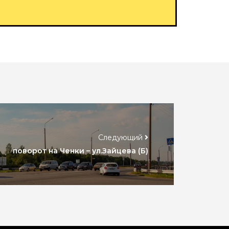
Следующий
поворот на Ченки – ул.Зайцева (Б)