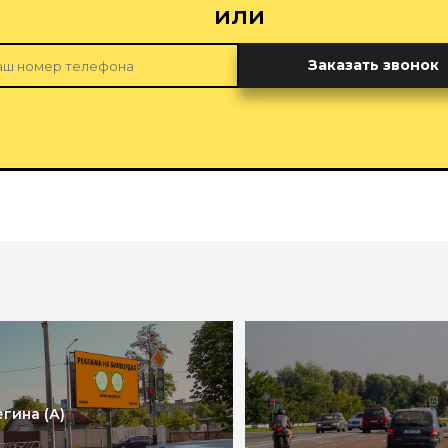
или
Заказать звонок
гина (А)