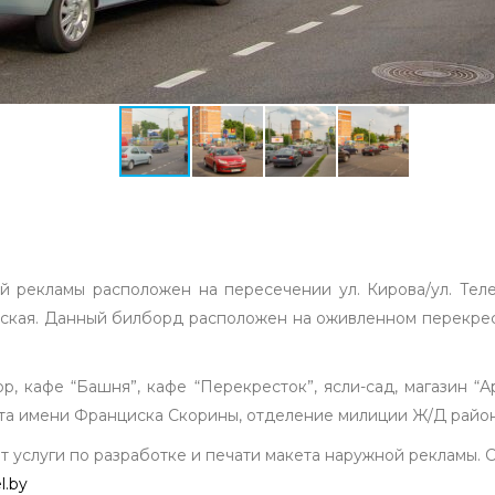
 рекламы расположен на пересечении ул. Кирова/ул. Теле
тская. Данный билборд расположен на оживленном перекрес
р, кафе “Башня”, кафе “Перекресток”, ясли-сад, магазин “А
ета имени Франциска Скорины, отделение милиции Ж/Д район
 услуги по разработке и печати макета наружной рекламы. С
l.by