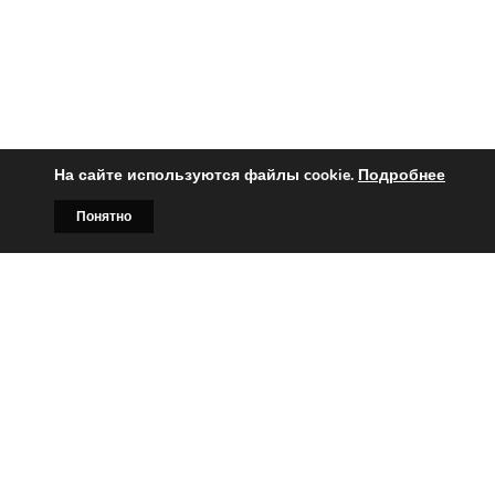
На сайте используются файлы cookie.
Подробнее
Понятно
Главная
Билборды
Контакты
О нас
Вы заинтересованы?
Тогда свяжитесь с нами по
телефонам:
+375 (029)
382-00-00