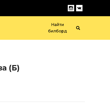
Найти
билборд
а (Б)