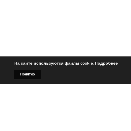
На сайте используются файлы cookie.
Подробнее
Понятно
Главная
Билборды
Контакты
О нас
Вы заинтересованы?