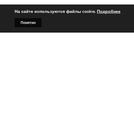
На сайте используются файлы cookie.
Подробнее
Понятно
Главная
Билборды
Контакты
О нас
Вы заинтересованы?
Тогда свяжитесь с нами по
телефонам:
+375 (029)
382-00-00
+375 (029)
178-00-00
или