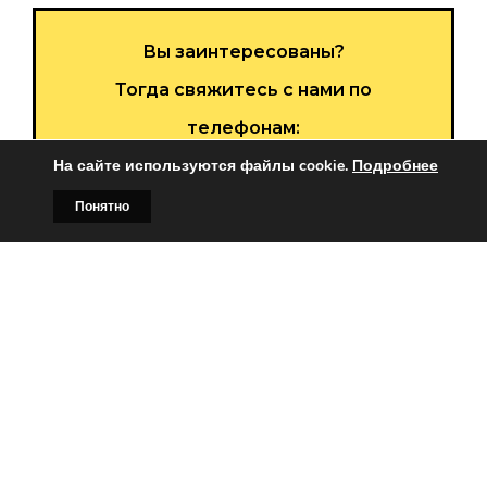
Вы заинтересованы?
Тогда свяжитесь с нами по
телефонам:
+375 (029)
382-00-00
На сайте используются файлы cookie.
Подробнее
+375 (029)
178-00-00
Понятно
Главная
Билборды
Контакты
О нас
или
Заказать звонок