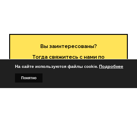
Вы заинтересованы?
Тогда свяжитесь с нами по
На сайте используются файлы cookie.
Подробнее
телефонам:
+375 (029)
382-00-00
Понятно
Главная
Билборды
Контакты
О нас
+375 (029)
178-00-00
или