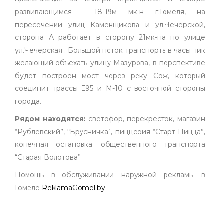
развивающимся 18-19м мк-н г.Гомеля, на
пересечении улиц Каменщикова и ул.Чечерской,
сторона А работает в сторону 21мк-на по улице
ул.Чечерская . Большой поток транспорта в часы пик
желающий объехать улицу Мазурова, в перспективе
будет построен мост через реку Сож, который
соединит трассы Е95 и М-10 с восточной стороны
города.
Рядом находятся:
светофор, перекресток, магазин
“Рублевский”, “Брусничка”, пиццерия “Старт Пицца”,
конечная остановка общественного транспорта
“Старая Волотова”
Помощь в обслуживании наружной рекламы в
Гомеле
ReklamaGomel.by
.