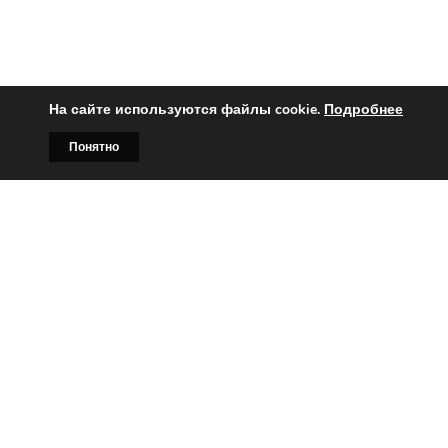
На сайте используются файлы cookie.
Подробнее
Понятно
Главная
Билборды
Контакты
О нас
Вы заинтересованы?
Тогда свяжитесь с нами по
телефонам:
+375 (029)
382-00-00
+375 (029)
178-00-00