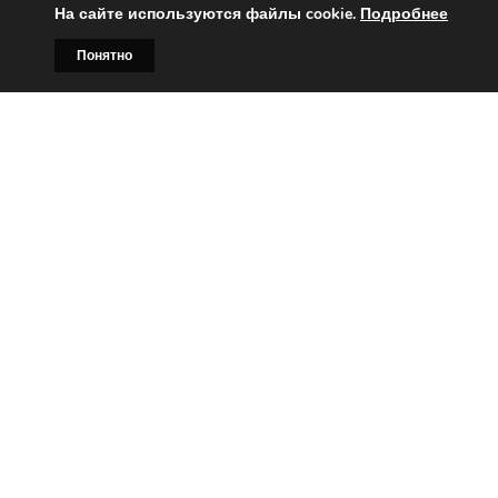
На сайте используются файлы cookie.
Подробнее
Понятно
Главная
Билборды
Контакты
О нас
Вы заинтересованы?
Тогда свяжитесь с нами по
телефонам:
+375 (029)
382-00-00
+375 (029)
178-00-00
или
Заказать звонок