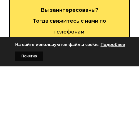
Вы заинтересованы?
Тогда свяжитесь с нами по
телефонам:
+375 (029)
382-00-00
На сайте используются файлы cookie.
Подробнее
+375 (029)
178-00-00
Понятно
Главная
Билборды
Контакты
О нас
или
Заказать звонок