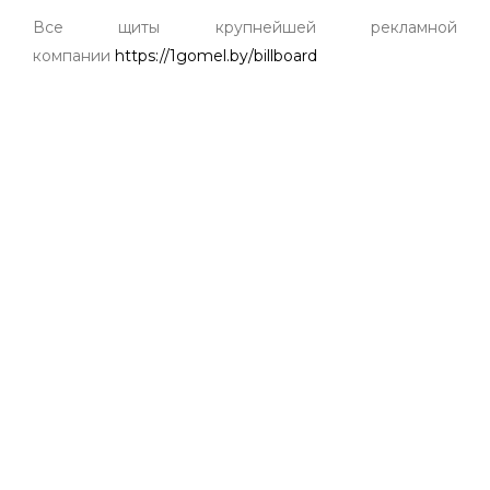
Все щиты крупнейшей рекламной
компании
https://1gomel.by/billboard