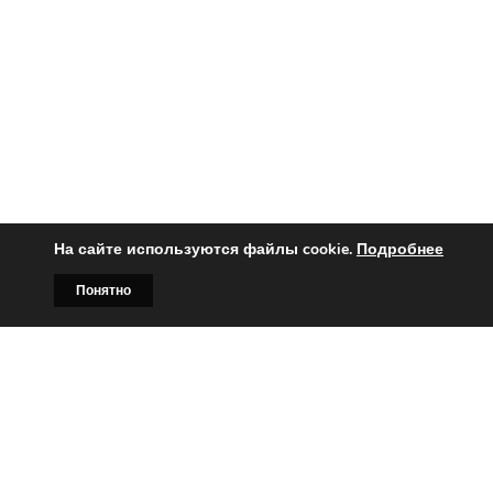
На сайте используются файлы cookie.
Подробнее
Понятно
Главная
Билборды
Контакты
О нас
Вы заинтересованы?