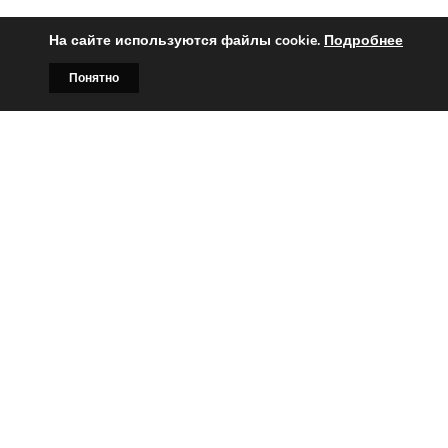
На сайте используются файлы cookie.
Подробнее
Понятно
Главная
Билборды
Контакты
О нас
Вы заинтересованы?
Тогда свяжитесь с нами по
телефонам:
+375 (029)
382-00-00
+375 (029)
178-00-00
или