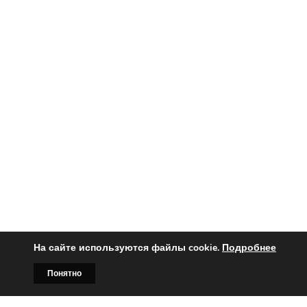
На сайте используются файлы cookie.
Подробнее
Вы заинтересованы?
Понятно
Тогда свяжитесь с нами по
Главная
Билборды
Контакты
О нас