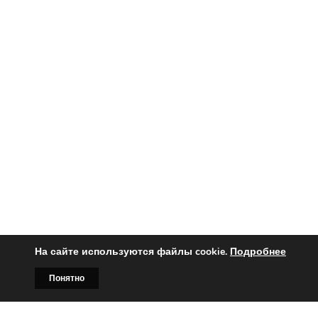
На сайте используются файлы cookie.
Подробнее
Вы заинтересованы?
Понятно
Тогда свяжитесь с нами по
Главная
Билборды
Контакты
О нас
телефонам: