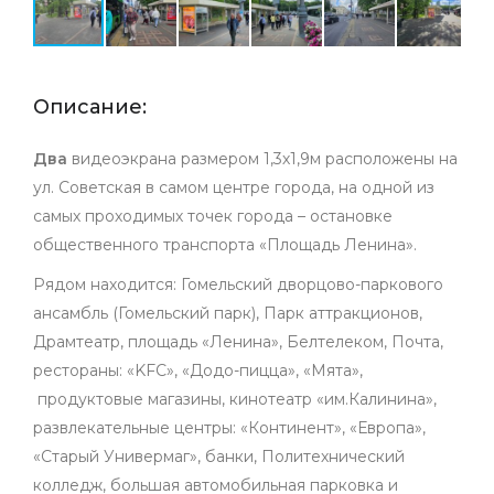
Описание:
Два
видеоэкрана размером 1,3х1,9м расположены на
ул. Советская в самом центре города, на одной из
самых проходимых точек города – остановке
общественного транспорта «Площадь Ленина».
Рядом находится:
Гомельский дворцово-паркового
ансамбль (Гомельский парк), Парк аттракционов,
Драмтеатр, площадь «Ленина», Белтелеком, Почта,
рестораны: «KFC», «Додо-пицца»,
«Мята»,
продуктовые магазины, кинотеатр «им.Калинина»,
развлекательные центры: «Континент»,
«Европа»
,
«
Старый Универмаг
»
, банки, Политехнический
колледж, большая автомобильная парковка
и