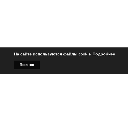
На сайте используются файлы cookie.
Подробнее
Понятно
Главная
Билборды
Контакты
О нас
Вы заинтересованы?
Тогда свяжитесь с нами по
телефонам: