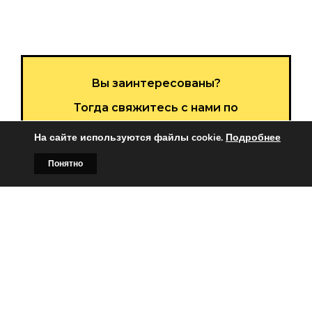
Вы заинтересованы?
Тогда свяжитесь с нами по
телефонам:
На сайте используются файлы cookie.
Подробнее
+375 (029)
382-00-00
Понятно
Главная
Билборды
Контакты
О нас
+375 (029)
178-00-00
или
Заказать звонок