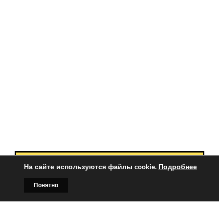
На сайте используются файлы cookie.
Подробнее
Вы заинтересованы?
Понятно
Тогда свяжитесь с нами по
Главная
Билборды
Контакты
О нас
телефонам: