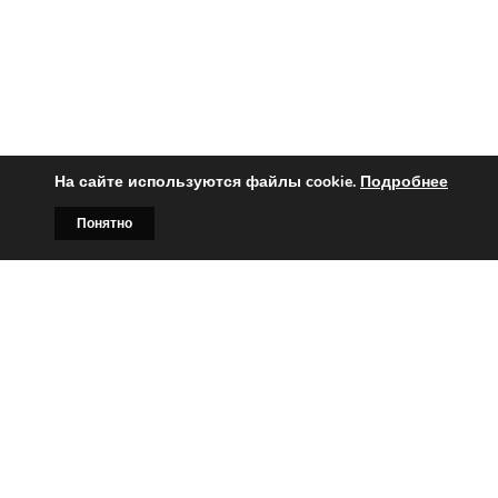
На сайте используются файлы cookie.
Подробнее
Понятно
Главная
Билборды
Контакты
О нас
Вы заинтересованы?
Тогда свяжитесь с нами по
телефонам:
+375 (029)
382-00-00