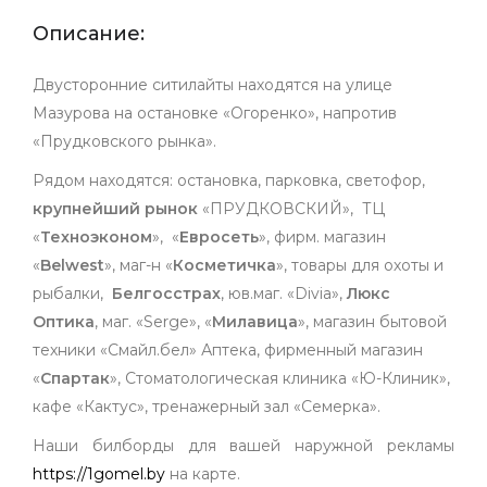
Описание:
Двусторонние ситилайты находятся на улице
Мазурова на остановке «Огоренко», напротив
«Прудковского рынка».
Рядом находятся: остановка, парковка, светофор,
крупнейший
рынок
«ПРУДКОВСКИЙ», ТЦ
«
Техноэконом
», «
Евросеть
», фирм. магазин
«
Belwest
», маг-н «
Косметичка
», товары для охоты и
рыбалки,
Белгосстрах
, юв.маг. «Divia»,
Люкс
Оптика
, маг. «Serge», «
Милавица
», магазин бытовой
техники «Смайл.бел» Аптека, фирменный магазин
«
Спартак
», Стоматологическая клиника «Ю-Клиник»,
кафе «Кактус», тренажерный зал «Семерка».
Наши билборды для вашей наружной рекламы
https://1gomel.by
на карте.