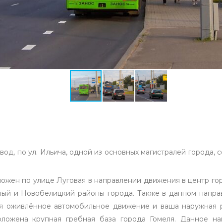
вод, по ул. Ильича, одной из основных магистралей города
жен по улице Луговая в направлении движения в центр горо
ный и Новобелицкий районы города. Также в данном напра
ся оживлённое автомобильное движение и ваша наружная р
ложена крупная гребная база города Гомеля. Данное на