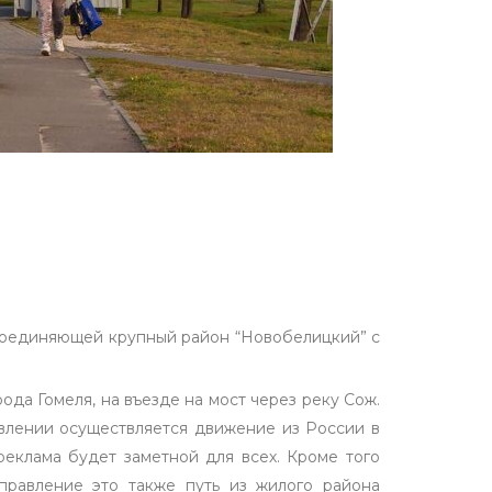
, соединяющей крупный район “Новобелицкий” с
да Гомеля, на въезде на мост через реку Сож.
влении осуществляется движение из России в
еклама будет заметной для всех. Кроме того
правление это также путь из жилого района