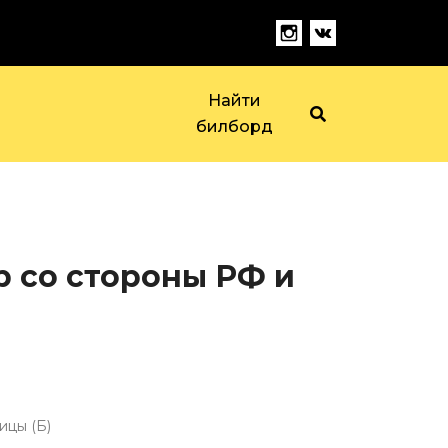
Найти
билборд
тр со стороны РФ и
ицы (Б)