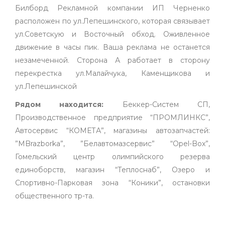
Билборд Рекламной компании ИП Черненко
расположен по ул.Лепешинского, которая связывает
ул.Советскую и Восточный обход. Оживленное
движение в часы пик. Ваша реклама не останется
незамеченной. Сторона А работает в сторону
перекрестка ул.Малайчука, Каменщикова и
ул.Лепешинской
Рядом находится:
Беккер-Систем СП,
Производственное предприятие “ПРОМЛИНКС”,
Автосервис “КОМЕТА”, магазины автозапчастей:
”MBrazborka”, ”Белавтомазсервис” “Opel-Box”,
Гомельский центр олимпийского резерва
единоборств, магазин “Теплоснаб”, Озеро и
Спортивно-Парковая зона “Коники”, остановки
общественного тр-та.