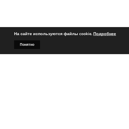
На сайте используются файлы cookie.
Подробнее
Понятно
Главная
Билборды
Контакты
О нас
Вы заинтересованы?
Тогда свяжитесь с нами по
телефонам:
+375 (029)
382-00-00
+375 (029)
178-00-00