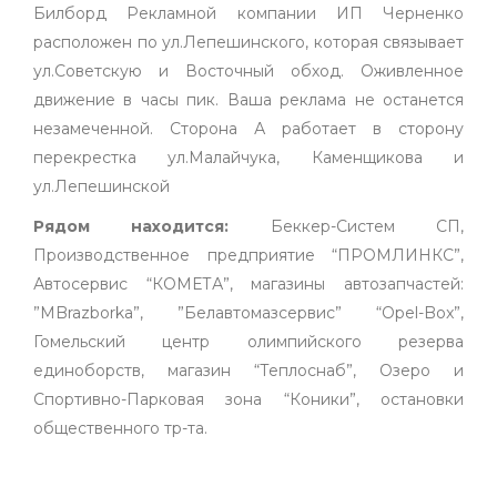
Билборд Рекламной компании ИП Черненко
расположен по ул.Лепешинского, которая связывает
ул.Советскую и Восточный обход. Оживленное
движение в часы пик. Ваша реклама не останется
незамеченной. Сторона А работает в сторону
перекрестка ул.Малайчука, Каменщикова и
ул.Лепешинской
Рядом находится:
Беккер-Систем СП,
Производственное предприятие “ПРОМЛИНКС”,
Автосервис “КОМЕТА”, магазины автозапчастей:
”MBrazborka”, ”Белавтомазсервис” “Opel-Box”,
Гомельский центр олимпийского резерва
единоборств, магазин “Теплоснаб”, Озеро и
Спортивно-Парковая зона “Коники”, остановки
общественного тр-та.