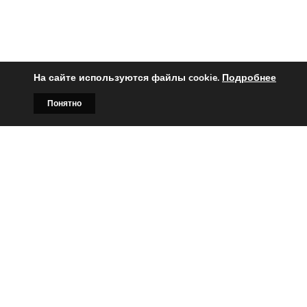
На сайте используются файлы cookie.
Подробнее
Понятно
Главная
Билборды
Контакты
О нас
Вы заинтересованы?
Тогда свяжитесь с нами по
телефонам:
+375 (029)
382-00-00
+375 (029)
178-00-00