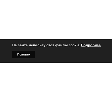
На сайте используются файлы cookie.
Подробнее
Понятно
Главная
Билборды
Контакты
О нас
Вы заинтересованы?
Тогда свяжитесь с нами по
телефонам: