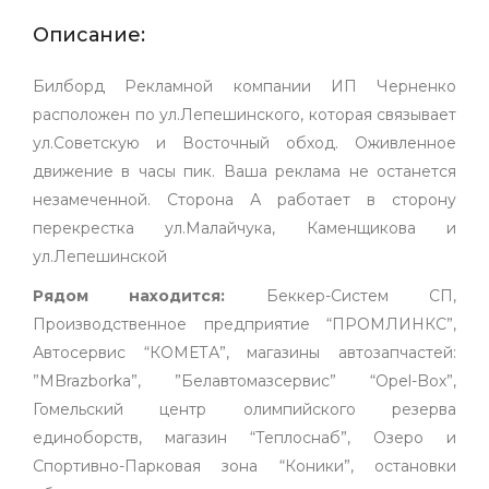
Описание:
Билборд Рекламной компании ИП Черненко
расположен по ул.Лепешинского, которая связывает
ул.Советскую и Восточный обход. Оживленное
движение в часы пик. Ваша реклама не останется
незамеченной. Сторона А работает в сторону
перекрестка ул.Малайчука, Каменщикова и
ул.Лепешинской
Рядом находится:
Беккер-Систем СП,
Производственное предприятие “ПРОМЛИНКС”,
Автосервис “КОМЕТА”, магазины автозапчастей:
”MBrazborka”, ”Белавтомазсервис” “Opel-Box”,
Гомельский центр олимпийского резерва
единоборств, магазин “Теплоснаб”, Озеро и
Спортивно-Парковая зона “Коники”, остановки