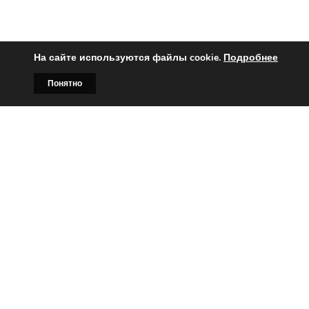
На сайте используются файлы cookie.
Подробнее
Понятно
Главная
Билборды
Контакты
О нас
Вы заинтересованы?
Тогда свяжитесь с нами по
телефонам:
+375 (029)
382-00-00
+375 (029)
178-00-00
или