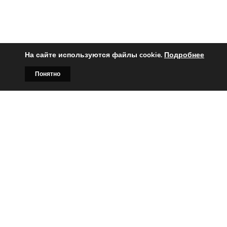
На сайте используются файлы cookie.
Подробнее
Понятно
Главная
Билборды
Контакты
О нас
Вы заинтересованы?
Тогда свяжитесь с нами по
телефонам:
+375 (029)
382-00-00
+375 (029)
178-00-00