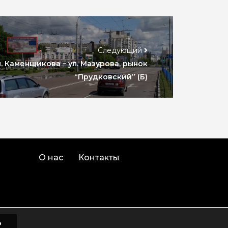
Следующий
л. Каменщикова – ул. Мазурова, рынок
“Прудковский” (Б)
О нас
Контакты
о