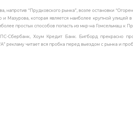
, напротив “Прудковского рынка”, возле остановки “Огоре
 и Мазурова, которая является наиболее крупной улицей в
аиболее простых способов попасть из мкр-на Гомсельмаш к П
БПС-Сбербанк, Хоум Кредит Банк. Бигборд прекрасно про
“А” рекламу читает вся пробка перед выездом с рынка и проб