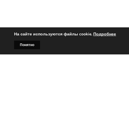
На сайте используются файлы cookie.
Подробнее
Понятно
Главная
Билборды
Контакты
О нас
Вы заинтересованы?
Тогда свяжитесь с нами по
телефонам:
+375 (029)
382-00-00
+375 (029)
178-00-00