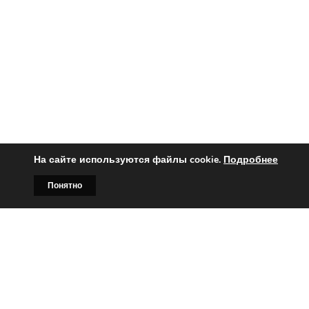
На сайте используются файлы cookie.
Подробнее
Понятно
Главная
Билборды
Контакты
О нас
Вы заинтересованы?