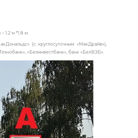
1.2 м *1.8 м.
акДональдс» (с круглосуточным «МакДрайв»),
«Технобанк», «Белинвестбанк», банк «БелВЭБ».