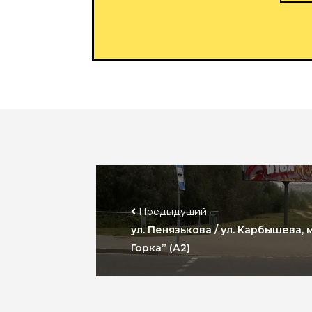
Предыдущий
ул. Пенязькова / ул. Карбышева,
Горка” (А2)