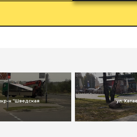
 мкр-н “Шведская
ул. Хат