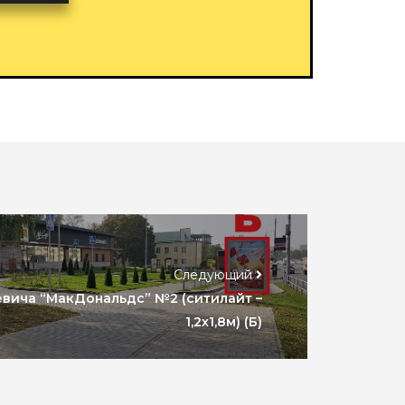
Следующий
аевича “МакДональдс” №2 (ситилайт –
1,2х1,8м) (Б)