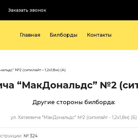
Заказать звонок
Главная
Билборды
Контакты
льдс” №2 (ситилайт – 1,2х1,8м) (А)
ича “МакДональдс” №2 (ситил
Другие стороны билборда:
ул. Хатаевича "МакДональдс" №2 (ситилайт - 1,2х1,8м) (Б)
струкции:
№ 324