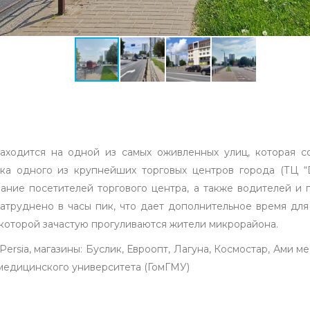
находится на одной из самых оживленных улиц, которая с
а одного из крупнейших торговых центров города (ТЦ “D
мание посетителей торгового центра, а также водителей и
атруднено в часы пик, что дает дополнительное время для
которой зачастую прогуливаются жители микрорайона.
ersia, магазины: Буслик, Евроопт, Лагуна, Космостар, Ами меб
 медицинского университета (ГомГМУ)