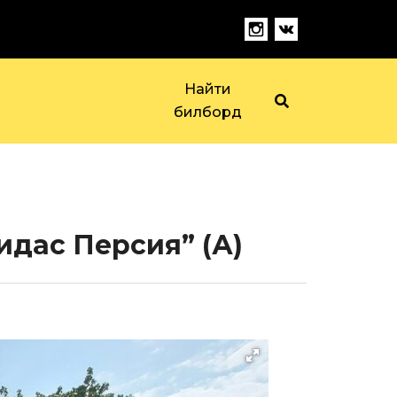
Найти
билборд
идас Персия” (А)