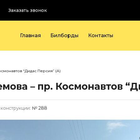
Заказать звонок
Главная
Билборды
Контакты
осмонавтов “Дидас Персия” (А)
емова – пр. Космонавтов “Д
конструкции:
№ 288