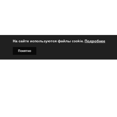
На сайте используются файлы cookie.
Подробнее
Понятно
Главная
Билборды
Контакты
О нас
Вы заинтересованы?
Тогда свяжитесь с нами по
телефонам:
+375 (029)
382-00-00