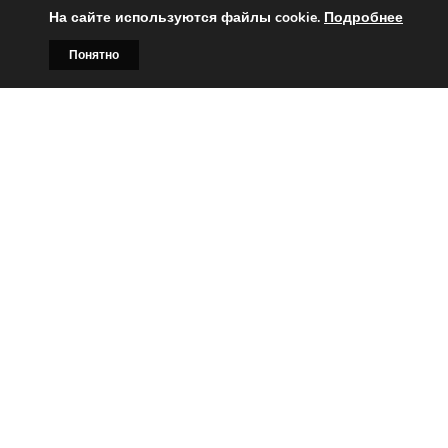
На сайте используются файлы cookie.
Подробнее
Понятно
Главная
Билборды
Контакты
О нас
Вы заинтересованы?
Тогда свяжитесь с нами по
телефонам:
+375 (029)
382-00-00
+375 (029)
178-00-00
или
Заказать звонок