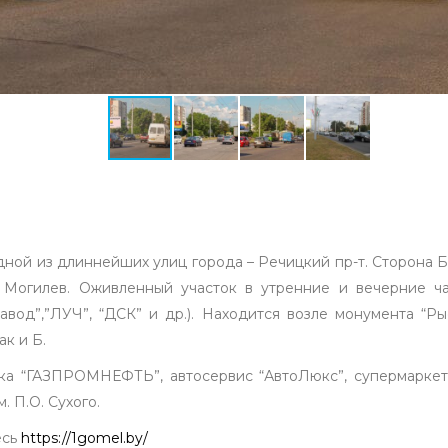
ной из длиннейших улиц города – Речицкий пр-т. Сторона Б
. Могилев. Оживленный участок в утренние и вечерние ча
завод”,”ЛУЧ”, “ДСК” и др.). Находится возле монумента “
ак и Б.
вка “ГАЗПРОМНЕФТЬ”, автосервис “АвтоЛюкс”, супермарке
 П.О. Сухого.
есь
https://1gomel.by/