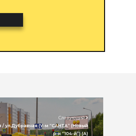
Следующий
 / ул.Дубравная (У-м “САНТА” (Новый
р-н “104-й”) (А)