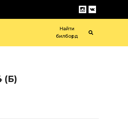
Найти
билборд
 (Б)