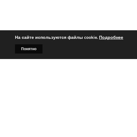
На сайте используются файлы cookie.
Подробнее
Понятно
Главная
Билборды
Контакты
О нас
Вы заинтересованы?
Тогда свяжитесь с нами по
телефонам:
+375 (029)
382-00-00
+375 (029)
178-00-00