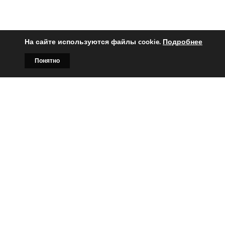
На сайте используются файлы cookie.
Подробнее
Понятно
Главная
Билборды
Контакты
О нас
Вы заинтересованы?
Тогда свяжитесь с нами по
телефонам:
+375 (029)
382-00-00
+375 (029)
178-00-00
или