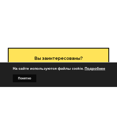
Вы заинтересованы?
Тогда свяжитесь с нами по
На сайте используются файлы cookie.
Подробнее
телефонам:
Понятно
Главная
Билборды
Контакты
О нас
+375 (029)
382-00-00
+375 (029)
178-00-00
или