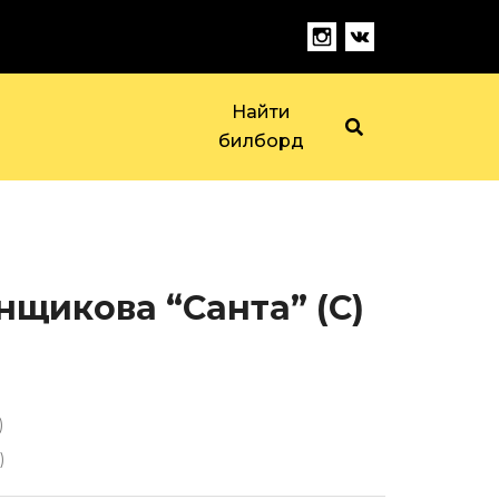
Найти
билборд
нщикова “Санта” (С)
)
)