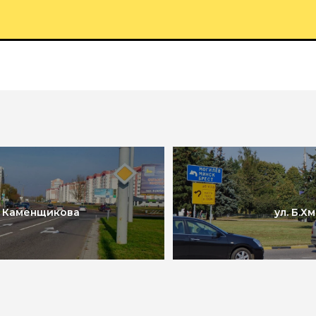
. Каменщикова
ул. Б.Х