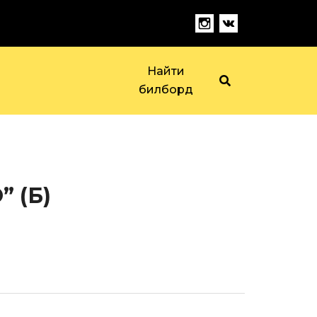
Найти
билборд
 (Б)