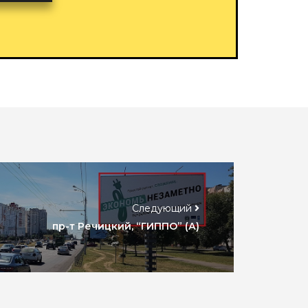
Следующий
пр-т Речицкий, “ГИППО” (А)