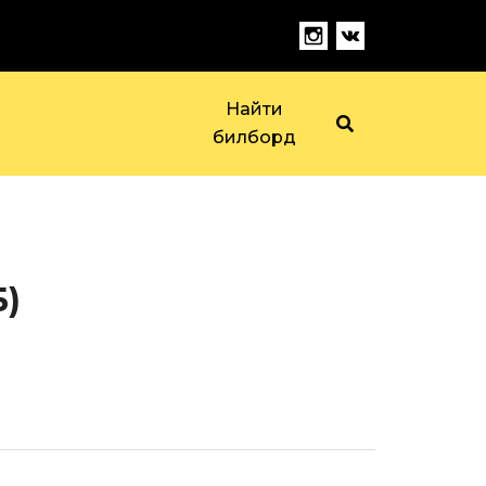
Найти
билборд
Б)