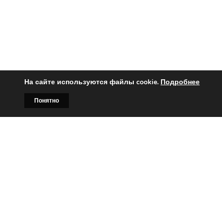
На сайте используются файлы cookie.
Подробнее
Понятно
Главная
Билборды
Контакты
О нас
Вы заинтересованы?
Тогда свяжитесь с нами по
телефонам:
+375 (029)
382-00-00