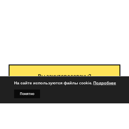
Вы заинтересованы?
На сайте используются файлы cookie.
Подробнее
Тогда свяжитесь с нами по
Понятно
телефонам:
Главная
Билборды
Контакты
О нас
+375 (029)
382-00-00
+375 (029)
178-00-00