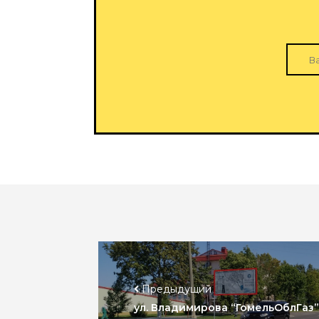
Предыдущий
ул. Владимирова “ГомельОблГаз” 