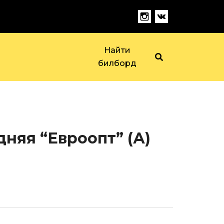
Найти
билборд
няя “Евроопт” (А)