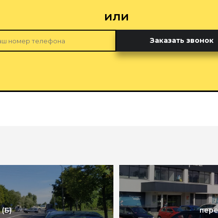
или
Заказать звонок
(Б)
пере