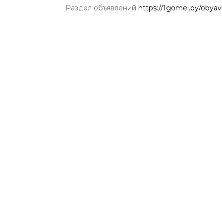
Раздел объявлений
https://1gomel.by/obyav