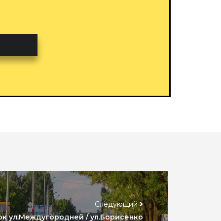
Следующий
к ул.Междугородней / ул.Борисенко