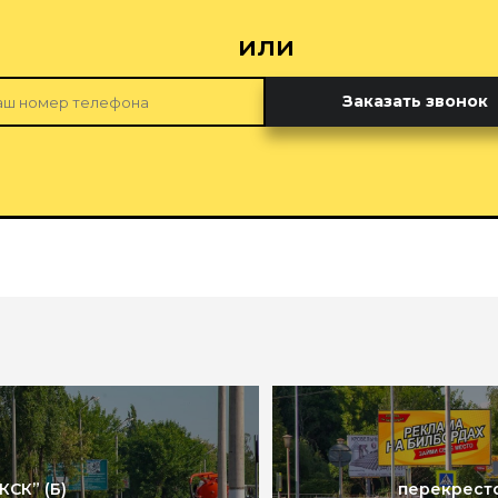
или
Заказать звонок
КСК” (Б)
перекресто