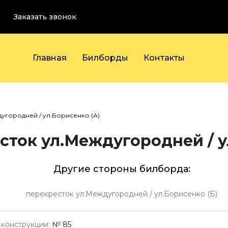
Заказать звонок
Главная
Билборды
Контакты
угородней / ул.Борисенко (А)
ток ул.Междугородней / у
Другие стороны билборда:
перекресток ул.Междугородней / ул.Борисенко (Б)
конструкции:
№ 85